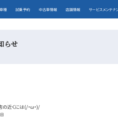
車種
試乗予約
中古車情報
店舗情報
サービスメンテナ
知らせ
の近くには(/・ω・)/
2日