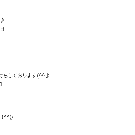
^♪
3日
ちしております(^^♪
日
^^)/