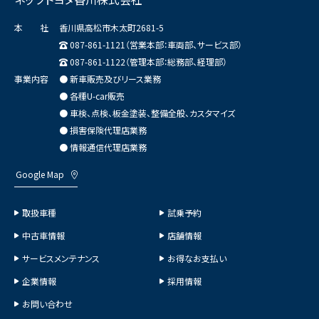
本 社
香川県高松市木太町2681-5
087-861-1121（営業本部：車両部、サービス部）
087-861-1122（管理本部：総務部、経理部）
事業内容
● 新車販売及びリース業務
● 各種U-car販売
● 車検、点検、板金塗装、整備全般、カスタマイズ
● 損害保険代理店業務
● 情報通信代理店業務
Google Map
取扱車種
試乗予約
中古車情報
店舗情報
サービスメンテナンス
お得なお支払い
企業情報
採用情報
お問い合わせ