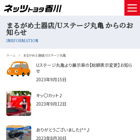
まるがめ土器店/Uステージ丸亀 からのお
HOME
知らせ
取扱車種
INRFORMATION
試乗予約
ホーム
まるがめ土器店/Uステージ丸亀
Uステージ丸亀より展示車の【総額表示変更】お知ら
中古車情報
せ
2023年9月15日
店舗情報
キッ〇カット♪
サービスメンテナンス
2023年9月12日
お得なお支払い
採用情報
ありがとうございました(^^♪
2023年8月30日