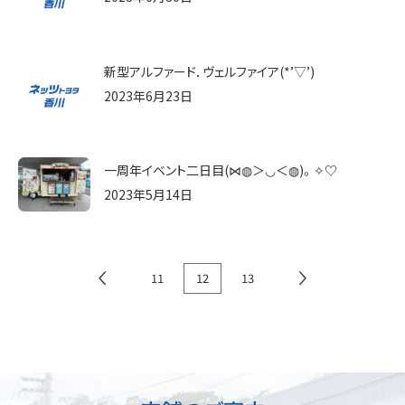
新型アルファード．ヴェルファイア(*’▽’)
2023年6月23日
一周年イベント二日目(⋈◍＞◡＜◍)。✧♡
2023年5月14日
11
12
13