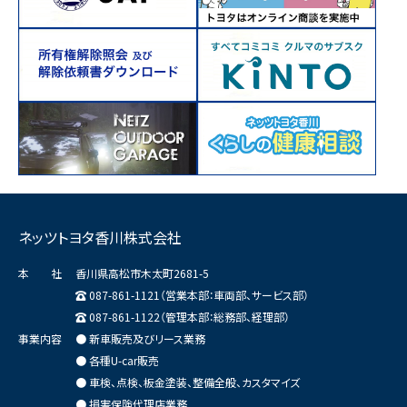
ネッツトヨタ香川株式会社
本 社
香川県高松市木太町2681-5
087-861-1121（営業本部：車両部、サービス部）
087-861-1122（管理本部：総務部、経理部）
事業内容
● 新車販売及びリース業務
● 各種U-car販売
● 車検、点検、板金塗装、整備全般、カスタマイズ
● 損害保険代理店業務