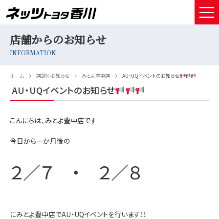
店舗からのお知らせ
HOME
INFORMATION
取扱車種
ホーム
店舗別お知らせ
みとよ豊中店
AU・UQイベントのお知らせ
試乗予約
AU・UQイベントのお知らせ
中古車情報
こんにちは、みとよ豊中店です
店舗情報
今日から一か月後の
サービスメンテナンス
２／７ ・ ２／８
お得なお支払い
採用情報
にみとよ豊中店でAU・UQイベントを行います！！