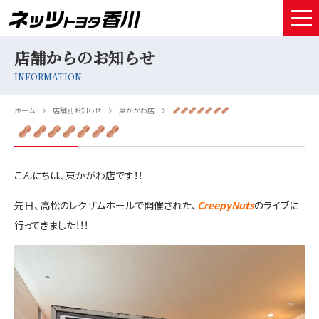
店舗からのお知らせ
HOME
INFORMATION
取扱車種
ホーム
店舗別お知らせ
東かがわ店
試乗予約
中古車情報
こんにちは、東かがわ店です！！
店舗情報
先日、高松のレクザムホールで開催された、
CreepyNuts
のライブに
サービスメンテナンス
行ってきました！！！
お得なお支払い
採用情報