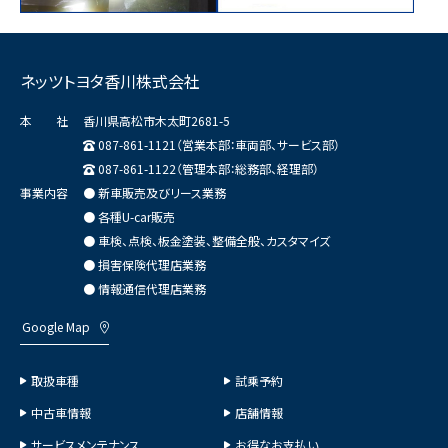
ネッツトヨタ香川株式会社
本 社
香川県高松市木太町2681-5
087-861-1121（営業本部：車両部、サービス部）
087-861-1122（管理本部：総務部、経理部）
事業内容
● 新車販売及びリース業務
● 各種U-car販売
● 車検、点検、板金塗装、整備全般、カスタマイズ
● 損害保険代理店業務
● 情報通信代理店業務
Google Map
取扱車種
試乗予約
中古車情報
店舗情報
サービスメンテナンス
お得なお支払い