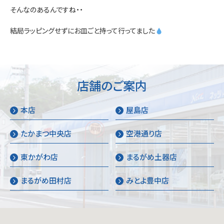
そんなのあるんですね・・
結局ラッピングせずにお皿ごと持って行ってました
店舗のご案内
本店
屋島店
たかまつ中央店
空港通り店
東かがわ店
まるがめ土器店
まるがめ田村店
みとよ豊中店