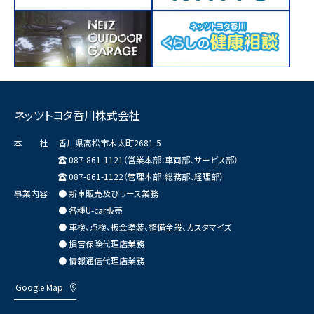
ネッツトヨタ香川株式会社
本 社
香川県高松市木太町2681-5
087-861-1121（営業本部：車両部、サービス部）
087-861-1122（管理本部：総務部、経理部）
事業内容
● 新車販売及びリース業務
● 各種U-car販売
● 車検、点検、板金塗装、整備全般、カスタマイズ
● 損害保険代理店業務
● 情報通信代理店業務
Google Map