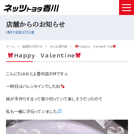
店舗からのお知らせ
HOME
INFORMATION
取扱車種
ホーム
店舗別お知らせ
みとよ豊中店
Ｈａｐｐｙ Ｖａｌｅｎｔｉｎｅ
試乗予約
Ｈａｐｐｙ Ｖａｌｅｎｔｉｎｅ
中古車情報
こんにちはみとよ豊中店のМです☺
店舗情報
一昨日はバレンタインでしたね
サービスメンテナンス
妹が手作りするって張り切っていて楽しそうだったので
お得なお支払い
私も一緒に手伝っていました
採用情報