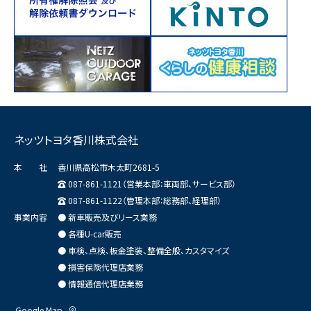
ネッツトヨタ香川株式会社
本 社
香川県高松市木太町2681-5
087-861-1121（営業本部：車両部、サービス部）
087-861-1122（管理本部：総務部、経理部）
事業内容
● 新車販売及びリース業務
● 各種U-car販売
● 車検、点検、板金塗装、整備全般、カスタマイズ
● 損害保険代理店業務
● 情報通信代理店業務
Google Map