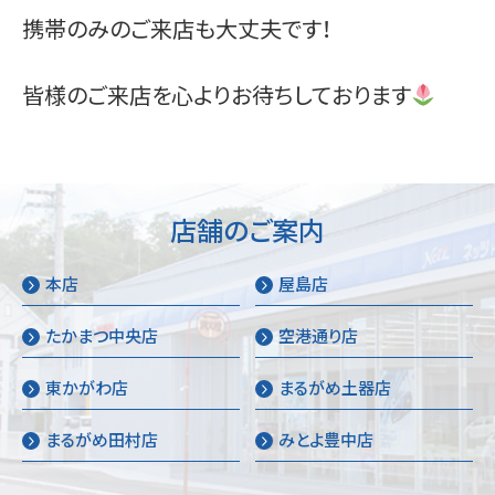
携帯のみのご来店も大丈夫です！
皆様のご来店を心よりお待ちしております
店舗のご案内
本店
屋島店
たかまつ中央店
空港通り店
東かがわ店
まるがめ土器店
まるがめ田村店
みとよ豊中店