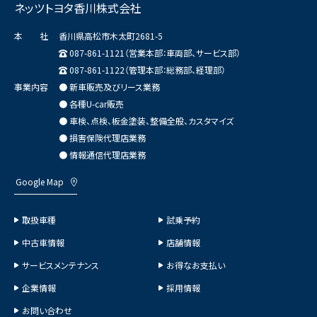
ネッツトヨタ香川株式会社
本 社
香川県高松市木太町2681-5
087-861-1121（営業本部：車両部、サービス部）
087-861-1122（管理本部：総務部、経理部）
事業内容
● 新車販売及びリース業務
● 各種U-car販売
● 車検、点検、板金塗装、整備全般、カスタマイズ
● 損害保険代理店業務
● 情報通信代理店業務
Google Map
取扱車種
試乗予約
中古車情報
店舗情報
サービスメンテナンス
お得なお支払い
企業情報
採用情報
お問い合わせ