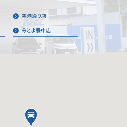
空港通り店
みとよ豊中店