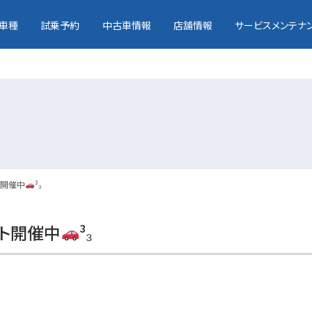
車種
試乗予約
中古車情報
店舗情報
サービスメンテナ
ト開催中
³₃
ト開催中
³₃