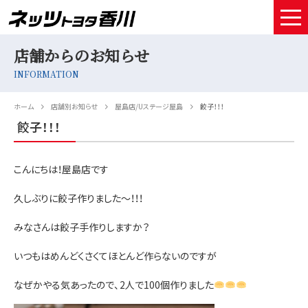
店舗からのお知らせ
HOME
INFORMATION
取扱車種
ホーム
店舗別お知らせ
屋島店/Uステージ屋島
餃子！！！
試乗予約
餃子！！！
中古車情報
こんにちは！屋島店です
店舗情報
久しぶりに餃子作りました～！！！
サービスメンテナンス
みなさんは餃子手作りしますか？
お得なお支払い
いつもはめんどくさくてほとんど作らないのですが
採用情報
なぜかやる気あったので、2人で100個作りました