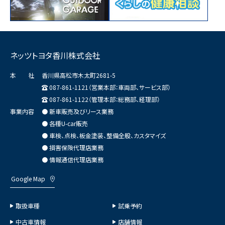
ネッツトヨタ香川株式会社
本 社
香川県高松市木太町2681-5
087-861-1121（営業本部：車両部、サービス部）
087-861-1122（管理本部：総務部、経理部）
事業内容
● 新車販売及びリース業務
● 各種U-car販売
● 車検、点検、板金塗装、整備全般、カスタマイズ
● 損害保険代理店業務
● 情報通信代理店業務
Google Map
取扱車種
試乗予約
中古車情報
店舗情報