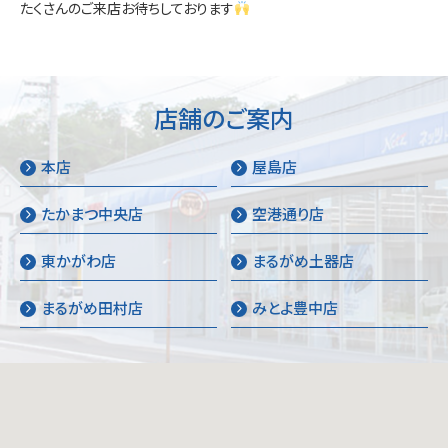
たくさんのご来店お待ちしております
店舗のご案内
本店
屋島店
たかまつ中央店
空港通り店
東かがわ店
まるがめ土器店
まるがめ田村店
みとよ豊中店