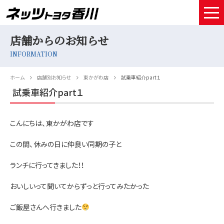
店舗からのお知らせ
HOME
INFORMATION
取扱車種
ホーム
店舗別お知らせ
東かがわ店
試乗車紹介part１
試乗予約
試乗車紹介part１
中古車情報
こんにちは、東かがわ店です
店舗情報
この間、休みの日に仲良い同期の子と
サービスメンテナンス
ランチに行ってきました！！
お得なお支払い
おいしいって聞いてからずっと行ってみたかった
採用情報
ご飯屋さんへ行きました