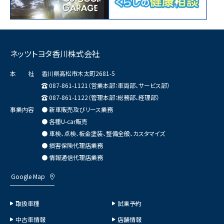
ネッツトヨタ香川株式会社
本 社
香川県高松市木太町2681-5
087-861-1121（営業本部：車両部、サービス部）
087-861-1122（管理本部：総務部、経理部）
事業内容
● 新車販売及びリース業務
● 各種U-car販売
● 車検、点検、板金塗装、整備全般、カスタマイズ
● 損害保険代理店業務
● 情報通信代理店業務
Google Map
取扱車種
試乗予約
中古車情報
店舗情報