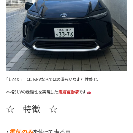
「
ｂZ4X
」 は、
BEV
ならではの滑らかな走行性能と、
本格SUVの走破性を実現した
電気自動車
です
☆ 特徴 ☆
・
電気のみ
を使って走る車