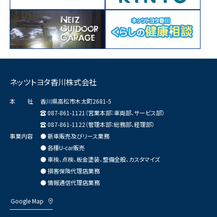
ネッツトヨタ香川株式会社
本 社
香川県高松市木太町2681-5
087-861-1121（営業本部：車両部、サービス部）
087-861-1122（管理本部：総務部、経理部）
事業内容
● 新車販売及びリース業務
● 各種U-car販売
● 車検、点検、板金塗装、整備全般、カスタマイズ
● 損害保険代理店業務
● 情報通信代理店業務
Google Map