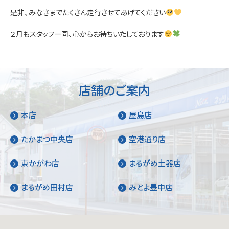
是非、みなさまでたくさん走行させてあげてください
２月もスタッフ一同、心からお待ちいたしております
店舗のご案内
本店
屋島店
たかまつ中央店
空港通り店
東かがわ店
まるがめ土器店
まるがめ田村店
みとよ豊中店