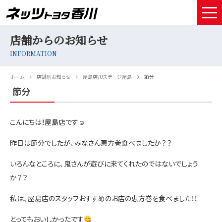
店舗からのお知らせ
HOME
INFORMATION
取扱車種
ホーム
店舗別お知らせ
屋島店/Uステージ屋島
節分
試乗予約
節分
中古車情報
こんにちは！屋島店です☺
店舗情報
昨日は節分でしたが、みなさん恵方巻食べましたか？？
サービスメンテナンス
いろんなところに、鬼さんが遊びに来てくれたのではないでしょう
お得なお支払い
か？？
私は、屋島店のスタッフおすすめのお店の恵方巻を食べました！！
採用情報
とってもおいしかったです