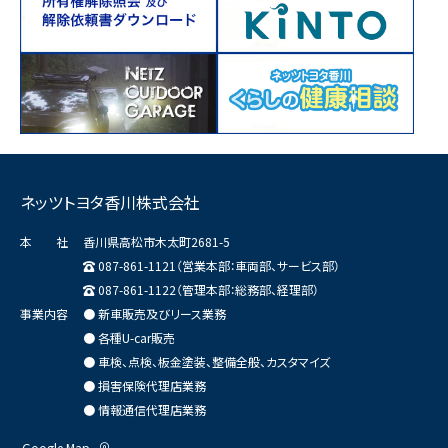
ネッツトヨタ香川株式会社
本 社
香川県高松市木太町2681-5
087-861-1121（営業本部：車両部、サービス部）
087-861-1122（管理本部：総務部、経理部）
事業内容
● 新車販売及びリース業務
● 各種U-car販売
● 車検、点検、板金塗装、整備全般、カスタマイズ
● 損害保険代理店業務
● 情報通信代理店業務