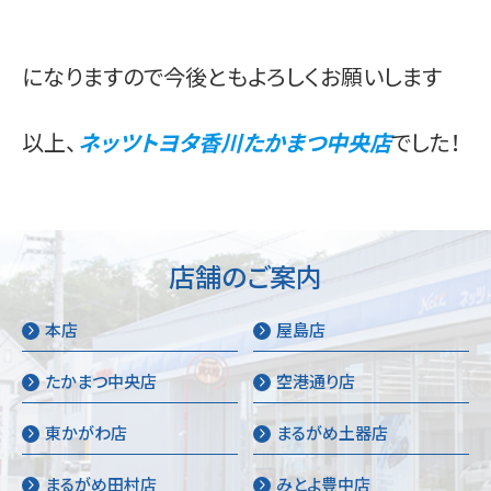
になりますので今後ともよろしくお願いします
以上、
ネッツトヨタ香川たかまつ中央店
でした！
店舗のご案内
本店
屋島店
たかまつ中央店
空港通り店
東かがわ店
まるがめ土器店
まるがめ田村店
みとよ豊中店