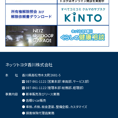
ネッツトヨタ香川株式会社
本 社
香川県高松市木太町2681-5
087-861-1121（営業本部：車両部、サービス部）
087-861-1122（管理本部：総務部、経理部）
事業内容
● 新車販売及びリース業務
● 各種U-car販売
● 車検、点検、板金塗装、整備全般、カスタマイズ
● 損害保険代理店業務