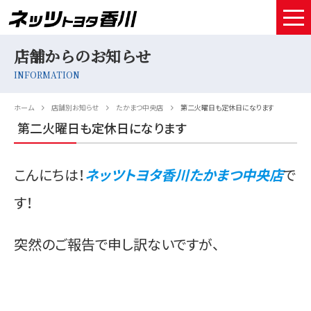
店舗からのお知らせ
HOME
INFORMATION
取扱車種
ホーム
店舗別お知らせ
たかまつ中央店
第二火曜日も定休日になります
試乗予約
第二火曜日も定休日になります
中古車情報
こんにちは！
ネッツトヨタ香川たかまつ中央店
で
店舗情報
す！
サービスメンテナンス
突然のご報告で申し訳ないですが、
お得なお支払い
採用情報