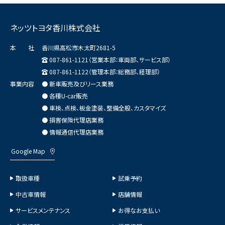
ネッツトヨタ香川株式会社
本 社
香川県高松市木太町2681-5
087-861-1121（営業本部：車両部、サービス部）
087-861-1122（管理本部：総務部、経理部）
事業内容
● 新車販売及びリース業務
● 各種U-car販売
● 車検、点検、板金塗装、整備全般、カスタマイズ
● 損害保険代理店業務
● 情報通信代理店業務
Google Map
取扱車種
試乗予約
中古車情報
店舗情報
サービスメンテナンス
お得なお支払い