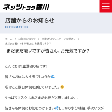
店舗からのお知らせ
HOME
INFORMATION
取扱車種
ホーム
店舗別お知らせ
空港通り店/Uステージ空港通り
試乗予約
まだまだ暑いですが皆さん、お元気ですか？
まだまだ暑いですが皆さん、お元気ですか？
中古車情報
こんにちは！空港通り店です！
店舗情報
皆さんお体は大丈夫でしょうか
サービスメンテナンス
私はここ数日体調を崩していました。
お得なお支払い
やっぱりマスクはまだまだ必要だと思いました。。
採用情報
皆さんも体調にお気をつけ下さい
しっかり水分補給、手洗いうが