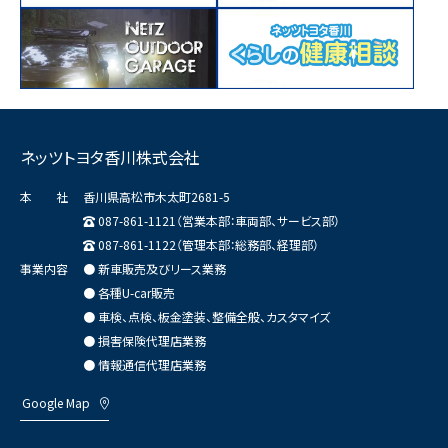
ネッツトヨタ香川株式会社
本 社
香川県高松市木太町2681-5
087-861-1121（営業本部：車両部、サービス部）
087-861-1122（管理本部：総務部、経理部）
事業内容
● 新車販売及びリース業務
● 各種U-car販売
● 車検、点検、板金塗装、整備全般、カスタマイズ
● 損害保険代理店業務
● 情報通信代理店業務
Google Map