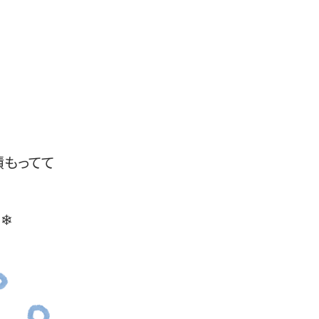
積もってて
❄