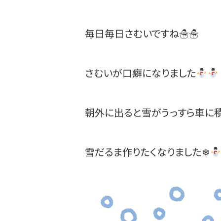
毎日毎日さむいですね☃☃
さむいが口癖になりました
朝外に出ると雪がうっすら車に
雪だるま作りたくなりました❄