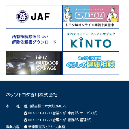
ネッツトヨタ香川株式会社
本 社
香川県高松市木太町2681-5
087-861-1121（営業本部：車両部、サービス部）
087-861-1122（管理本部：総務部、経理部）
事業内容
● 新車販売及びリース業務