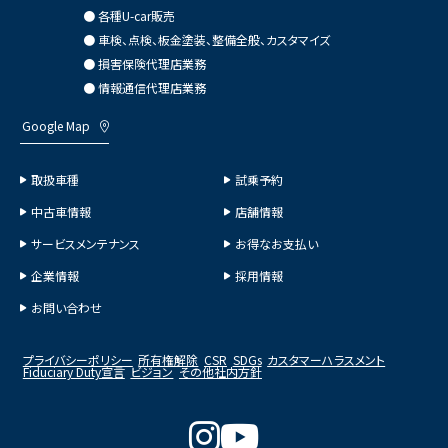
● 各種U-car販売
● 車検、点検、板金塗装、整備全般、カスタマイズ
● 損害保険代理店業務
● 情報通信代理店業務
Google Map
取扱車種
試乗予約
中古車情報
店舗情報
サービスメンテナンス
お得なお支払い
企業情報
採用情報
お問い合わせ
プライバシーポリシー
所有権解除
CSR
SDGs
カスタマーハラスメント
Fiduciary Duty宣言
ビジョン
その他社内方針