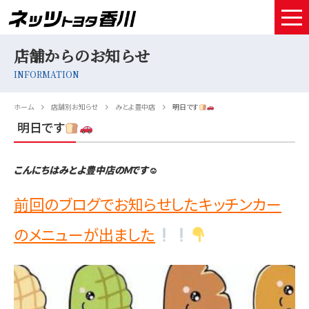
店舗からのお知らせ
HOME
INFORMATION
取扱車種
ホーム
店舗別お知らせ
みとよ豊中店
明日です
試乗予約
明日です
中古車情報
こんにちはみとよ豊中店のＭです☺
店舗情報
前回のブログでお知らせしたキッチンカー
サービスメンテナンス
のメニューが出ました
お得なお支払い
採用情報