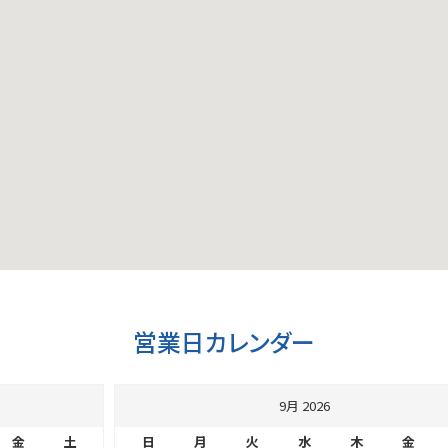
営業日カレンダー
9月 2026
金
土
日
月
火
水
木
金