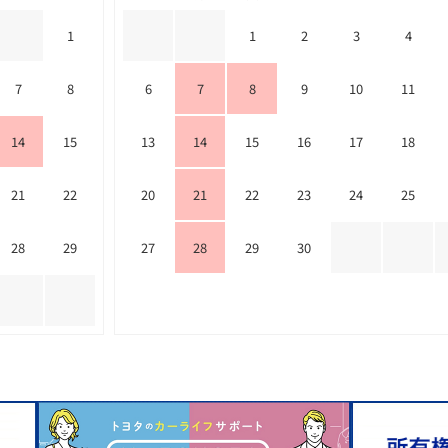
1
1
2
3
4
7
8
6
7
8
9
10
11
14
15
13
14
15
16
17
18
21
22
20
21
22
23
24
25
28
29
27
28
29
30