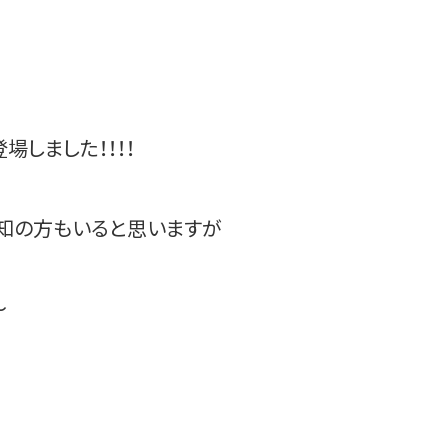
 が登場しました！！！！
存知の方もいると思いますが
～