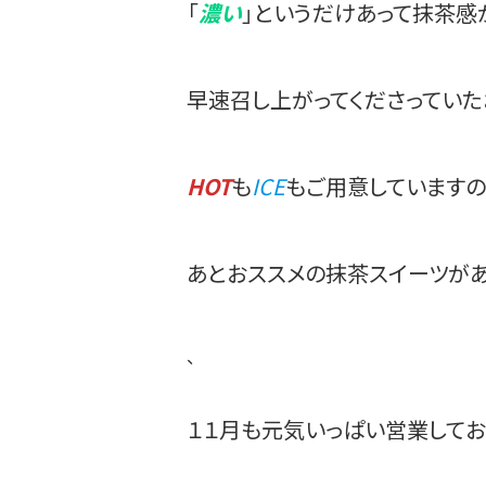
「
濃い
」というだけあって抹茶感
早速召し上がってくださってい
HOT
も
ICE
もご用意していますの
あとおススメの抹茶スイーツがあ
、
１１月も元気いっぱい営業してお