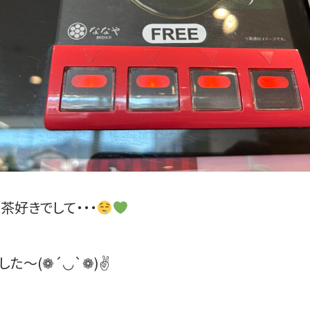
茶好きでして・・・
た～(❁´◡`❁)✌