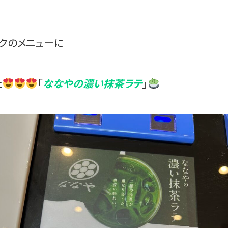
クのメニューに
た
「
ななやの濃い抹茶ラテ
」