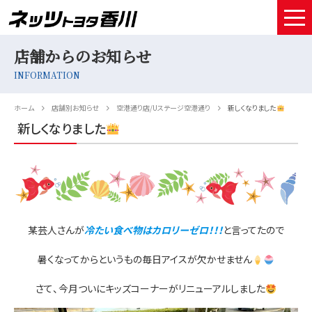
店舗からのお知らせ
HOME
INFORMATION
取扱車種
ホーム
店舗別お知らせ
空港通り店/Uステージ空港通り
新しくなりました
試乗予約
新しくなりました
中古車情報
店舗情報
サービスメンテナンス
某芸人さんが
冷たい食べ物はカロリーゼロ！！！
と言ってたので
お得なお支払い
暑くなってからというもの毎日アイスが欠かせません
採用情報
さて、今月ついにキッズコーナーがリニューアルしました