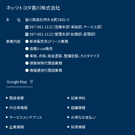
ネッツトヨタ香川株式会社
本 社
香川県高松市木太町2681-5
087-861-1121（営業本部：車両部、サービス部）
087-861-1122（管理本部：総務部、経理部）
事業内容
● 新車販売及びリース業務
● 各種U-car販売
● 車検、点検、板金塗装、整備全般、カスタマイズ
● 損害保険代理店業務
● 情報通信代理店業務
Google Map
取扱車種
試乗予約
中古車情報
店舗情報
サービスメンテナンス
お得なお支払い
企業情報
採用情報