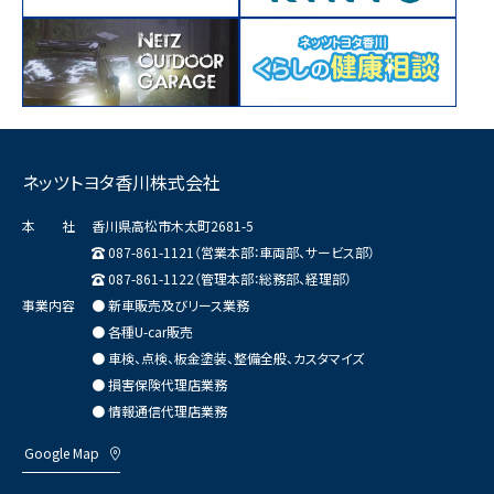
ネッツトヨタ香川株式会社
本 社
香川県高松市木太町2681-5
087-861-1121（営業本部：車両部、サービス部）
087-861-1122（管理本部：総務部、経理部）
事業内容
● 新車販売及びリース業務
● 各種U-car販売
● 車検、点検、板金塗装、整備全般、カスタマイズ
● 損害保険代理店業務
● 情報通信代理店業務
Google Map