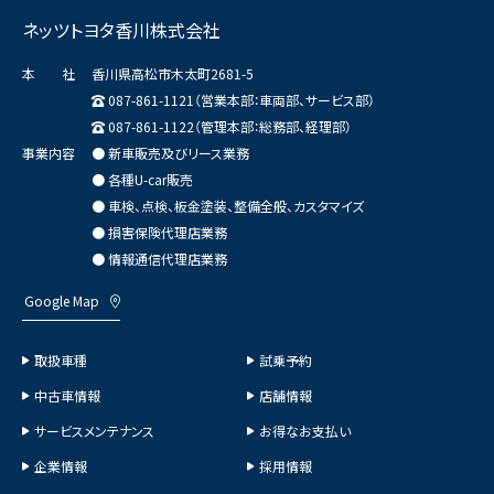
ネッツトヨタ香川株式会社
本 社
香川県高松市木太町2681-5
087-861-1121（営業本部：車両部、サービス部）
087-861-1122（管理本部：総務部、経理部）
事業内容
● 新車販売及びリース業務
● 各種U-car販売
● 車検、点検、板金塗装、整備全般、カスタマイズ
● 損害保険代理店業務
● 情報通信代理店業務
Google Map
取扱車種
試乗予約
中古車情報
店舗情報
サービスメンテナンス
お得なお支払い
企業情報
採用情報