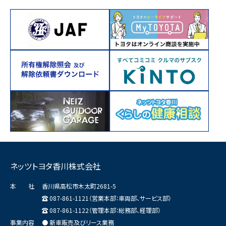
ネッツトヨタ香川株式会社
本 社
香川県高松市木太町2681-5
087-861-1121（営業本部：車両部、サービス部）
087-861-1122（管理本部：総務部、経理部）
事業内容
● 新車販売及びリース業務