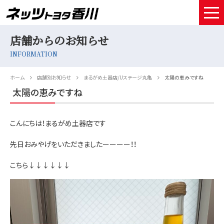
店舗からのお知らせ
HOME
INFORMATION
取扱車種
ホーム
店舗別お知らせ
まるがめ土器店/Uステージ丸亀
太陽の恵みですね
試乗予約
太陽の恵みですね
中古車情報
こんにちは！まるがめ土器店です
店舗情報
先日おみやげをいただきましたーーーー！！
サービスメンテナンス
こちら↓↓↓↓↓↓
お得なお支払い
採用情報