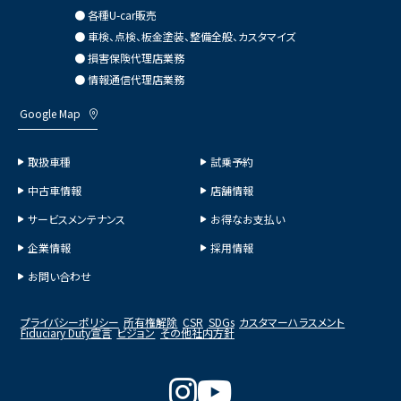
● 各種U-car販売
● 車検、点検、板金塗装、整備全般、カスタマイズ
● 損害保険代理店業務
● 情報通信代理店業務
Google Map
取扱車種
試乗予約
中古車情報
店舗情報
サービスメンテナンス
お得なお支払い
企業情報
採用情報
お問い合わせ
プライバシーポリシー
所有権解除
CSR
SDGs
カスタマーハラスメント
Fiduciary Duty宣言
ビジョン
その他社内方針