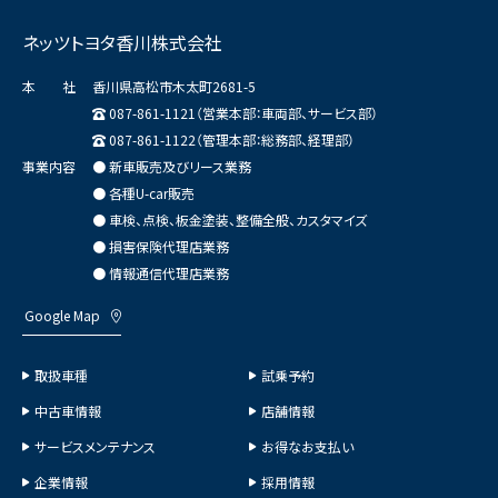
ネッツトヨタ香川株式会社
本 社
香川県高松市木太町2681-5
087-861-1121（営業本部：車両部、サービス部）
087-861-1122（管理本部：総務部、経理部）
事業内容
● 新車販売及びリース業務
● 各種U-car販売
● 車検、点検、板金塗装、整備全般、カスタマイズ
● 損害保険代理店業務
● 情報通信代理店業務
Google Map
取扱車種
試乗予約
中古車情報
店舗情報
サービスメンテナンス
お得なお支払い
企業情報
採用情報