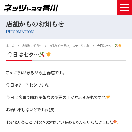
店舗からのお知らせ
HOME
INFORMATION
取扱車種
ホーム
店舗別お知らせ
まるがめ土器店/Uステージ丸亀
今日は七夕…
試乗予約
今日は七夕…
中古車情報
こんにちは！まるがめ土器店です。
店舗情報
今日は７／７七夕ですね
サービスメンテナンス
今日は夜まで晴れ予報なので天の川が見えるかもですね
お得なお支払い
お願い事しないとですね(笑)
採用情報
七夕ということで七夕のかわいいあめちゃんをいただきました