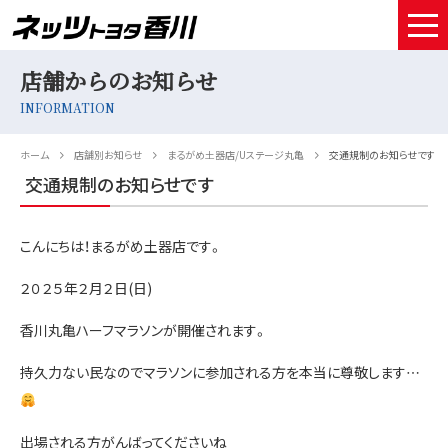
店舗からのお知らせ
HOME
INFORMATION
取扱車種
ホーム
店舗別お知らせ
まるがめ土器店/Uステージ丸亀
交通規制のお知らせです
試乗予約
交通規制のお知らせです
中古車情報
こんにちは！まるがめ土器店です。
店舗情報
２０２５年２月２日(日)
サービスメンテナンス
香川丸亀ハーフマラソンが開催されます。
お得なお支払い
持久力ない民なのでマラソンに参加される方を本当に尊敬します…
採用情報
出場される方がんばってくださいね