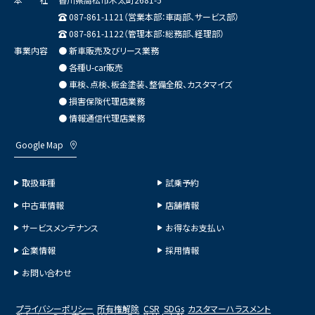
087-861-1121（営業本部：車両部、サービス部）
087-861-1122（管理本部：総務部、経理部）
事業内容
● 新車販売及びリース業務
● 各種U-car販売
● 車検、点検、板金塗装、整備全般、カスタマイズ
● 損害保険代理店業務
● 情報通信代理店業務
Google Map
取扱車種
試乗予約
中古車情報
店舗情報
サービスメンテナンス
お得なお支払い
企業情報
採用情報
お問い合わせ
プライバシーポリシー
所有権解除
CSR
SDGs
カスタマーハラスメント