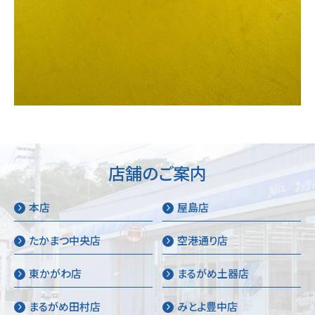
店舗のご案内
本店
屋島店
たかまつ中央店
空港通り店
東かがわ店
まるがめ土器店
まるがめ田村店
みとよ豊中店