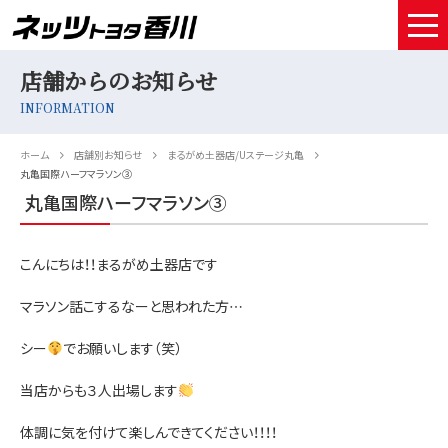
店舗からのお知らせ
HOME
INFORMATION
取扱車種
ホーム
店舗別お知らせ
まるがめ土器店/Uステージ丸亀
試乗予約
丸亀国際ハーフマラソン③
丸亀国際ハーフマラソン③
中古車情報
こんにちは！！まるがめ土器店です
店舗情報
マラソン話こするなーと思われた方…
サービスメンテナンス
シー
でお願いします（笑）
お得なお支払い
当店からも３人出場します
採用情報
体調に気を付けて楽しんできてください！！！！