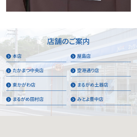
店舗のご案内
本店
屋島店
たかまつ中央店
空港通り店
東かがわ店
まるがめ土器店
まるがめ田村店
みとよ豊中店