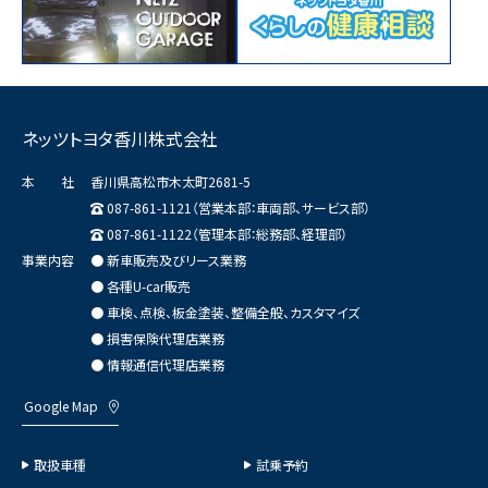
ネッツトヨタ香川株式会社
本 社
香川県高松市木太町2681-5
087-861-1121（営業本部：車両部、サービス部）
087-861-1122（管理本部：総務部、経理部）
事業内容
● 新車販売及びリース業務
● 各種U-car販売
● 車検、点検、板金塗装、整備全般、カスタマイズ
● 損害保険代理店業務
● 情報通信代理店業務
Google Map
取扱車種
試乗予約