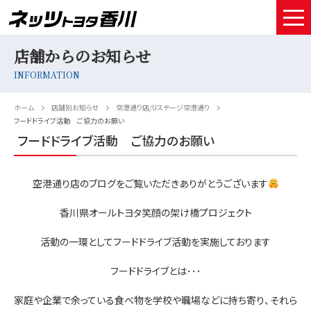
店舗からのお知らせ
HOME
INFORMATION
取扱車種
ホーム
店舗別お知らせ
空港通り店/Uステージ空港通り
試乗予約
フードドライブ活動 ご協力のお願い
フードドライブ活動 ご協力のお願い
中古車情報
空港通り店のブログをご覧いただきありがとうございます
店舗情報
香川県オールトヨタ笑顔の架け橋プロジェクト
サービスメンテナンス
活動の一環としてフードドライブ活動を実施しております
お得なお支払い
フードドライブとは･･･
採用情報
家庭や企業で余っている食べ物を学校や職場などに持ち寄り、それら