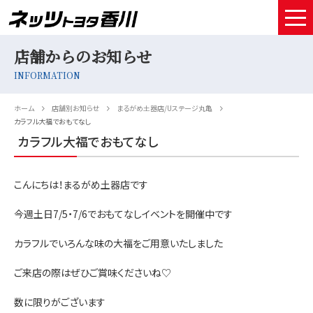
店舗からのお知らせ
HOME
INFORMATION
取扱車種
ホーム
店舗別お知らせ
まるがめ土器店/Uステージ丸亀
試乗予約
カラフル大福でおもてなし
カラフル大福でおもてなし
中古車情報
こんにちは！まるがめ土器店です
店舗情報
今週土日7/5・7/6でおもてなしイベントを開催中です
サービスメンテナンス
カラフルでいろんな味の大福をご用意いたしました
お得なお支払い
ご来店の際はぜひご賞味くださいね♡
採用情報
数に限りがございます