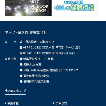
ネッツトヨタ香川株式会社
本 社
香川県高松市木太町2681-5
087-861-1121（営業本部：車両部、サービス部）
087-861-1122（管理本部：総務部、経理部）
事業内容
● 新車販売及びリース業務
● 各種U-car販売
● 車検、点検、板金塗装、整備全般、カスタマイズ
● 損害保険代理店業務
● 情報通信代理店業務
Google Map
取扱車種
試乗予約