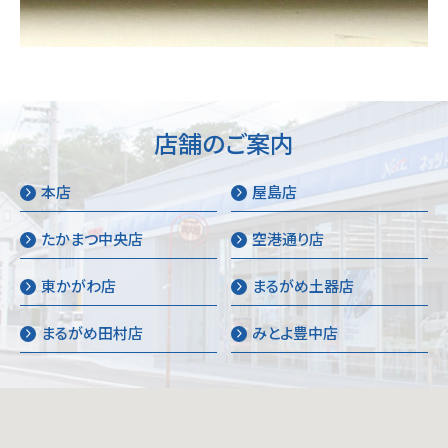
店舗のご案内
本店
屋島店
たかまつ中央店
空港通り店
東かがわ店
まるがめ土器店
まるがめ田村店
みとよ豊中店