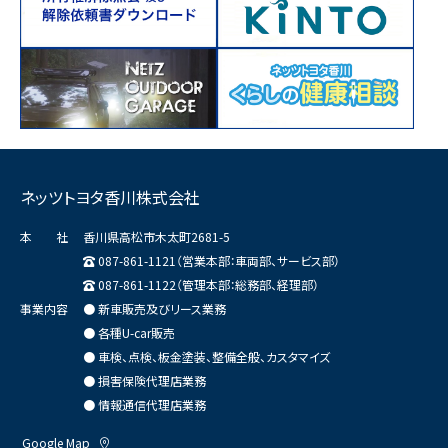
ネッツトヨタ香川株式会社
本 社
香川県高松市木太町2681-5
087-861-1121（営業本部：車両部、サービス部）
087-861-1122（管理本部：総務部、経理部）
事業内容
● 新車販売及びリース業務
● 各種U-car販売
● 車検、点検、板金塗装、整備全般、カスタマイズ
● 損害保険代理店業務
● 情報通信代理店業務
Google Map