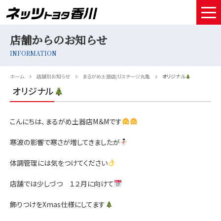
店舗からのお知らせ
HOME
INFORMATION
取扱車種
ホーム
店舗別お知らせ
まるがめ土器店/Uステージ丸亀
オリジナル
試乗予約
オリジナル
中古車情報
こんにちは、まるがめ土器店M＆Mです
店舗情報
寒波の影響で寒さが増してきましたが
サービスメンテナンス
体調管理には気をつけてください
お得なお支払い
店舗では少しづつ １２月に向けて
採用情報
飾りつけをXmas仕様にしてます