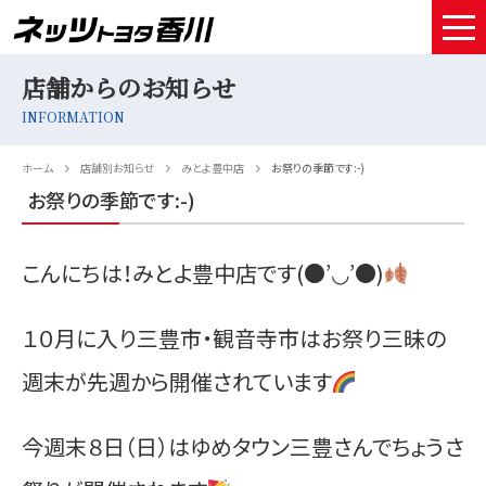
店舗からのお知らせ
HOME
INFORMATION
取扱車種
ホーム
店舗別お知らせ
みとよ豊中店
お祭りの季節です:-)
試乗予約
お祭りの季節です:-)
中古車情報
こんにちは！みとよ豊中店です(●’◡’●)
店舗情報
１０月に入り三豊市・観音寺市はお祭り三昧の
サービスメンテナンス
週末が先週から開催されています
お得なお支払い
採用情報
今週末８日（日）はゆめタウン三豊さんでちょうさ