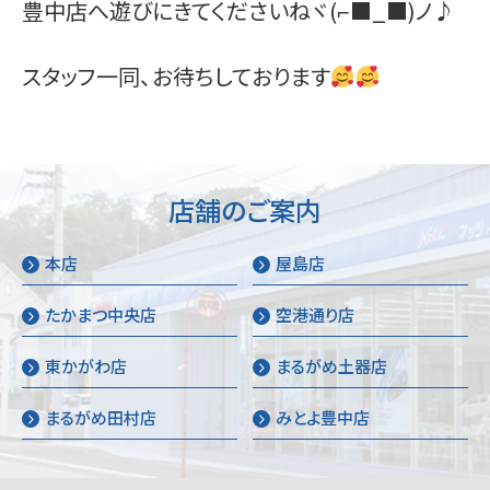
豊中店へ遊びにきてくださいねヾ(⌐■_■)ノ♪
スタッフ一同、お待ちしております
店舗のご案内
本店
屋島店
たかまつ中央店
空港通り店
東かがわ店
まるがめ土器店
まるがめ田村店
みとよ豊中店