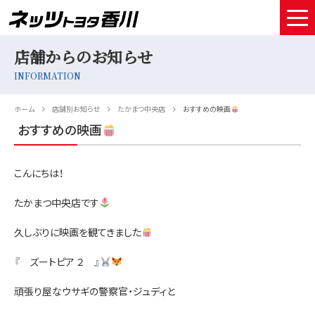
店舗からのお知らせ
HOME
INFORMATION
取扱車種
ホーム
店舗別お知らせ
たかまつ中央店
おすすめの映画
試乗予約
おすすめの映画
中古車情報
こんにちは！
店舗情報
たかまつ中央店です
サービスメンテナンス
久しぶりに映画を観てきました
お得なお支払い
『 ズートピア ２ 』
採用情報
頑張り屋なウサギの警察官・ジュディと