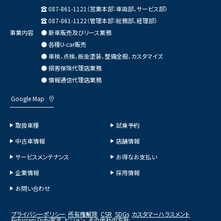
087-861-1121（営業本部：車両部、サービス部）
087-861-1122（管理本部：総務部、経理部）
事業内容
● 新車販売及びリース業務
● 各種U-car販売
● 車検、点検、板金塗装、整備全般、カスタマイズ
● 損害保険代理店業務
● 情報通信代理店業務
Google Map
取扱車種
試乗予約
中古車情報
店舗情報
サービスメンテナンス
お得なお支払い
企業情報
採用情報
お問い合わせ
プライバシーポリシー
所有権解除
CSR
SDGs
カスタマーハラスメント
Fiduciary Duty宣言
ビジョン
その他社内方針