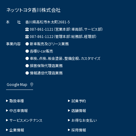
ネッツトヨタ香川株式会社
本 社
香川県高松市木太町2681-5
087-861-1121（営業本部：車両部、サービス部）
087-861-1122（管理本部：総務部、経理部）
事業内容
● 新車販売及びリース業務
● 各種U-car販売
● 車検、点検、板金塗装、整備全般、カスタマイズ
● 損害保険代理店業務
● 情報通信代理店業務
Google Map
取扱車種
試乗予約
中古車情報
店舗情報
サービスメンテナンス
お得なお支払い
企業情報
採用情報