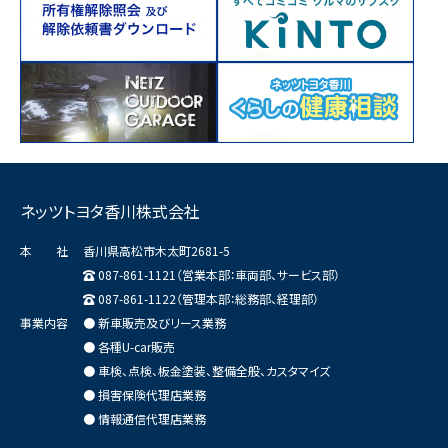
ネッツトヨタ香川株式会社
本 社
香川県高松市木太町2681-5
087-861-1121（営業本部：車両部、サービス部）
087-861-1122（管理本部：総務部、経理部）
事業内容
● 新車販売及びリース業務
● 各種U-car販売
● 車検、点検、板金塗装、整備全般、カスタマイズ
● 損害保険代理店業務
● 情報通信代理店業務