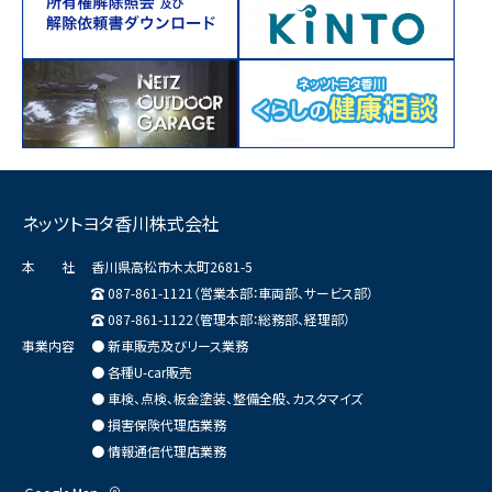
ネッツトヨタ香川株式会社
本 社
香川県高松市木太町2681-5
087-861-1121（営業本部：車両部、サービス部）
087-861-1122（管理本部：総務部、経理部）
事業内容
● 新車販売及びリース業務
● 各種U-car販売
● 車検、点検、板金塗装、整備全般、カスタマイズ
● 損害保険代理店業務
● 情報通信代理店業務