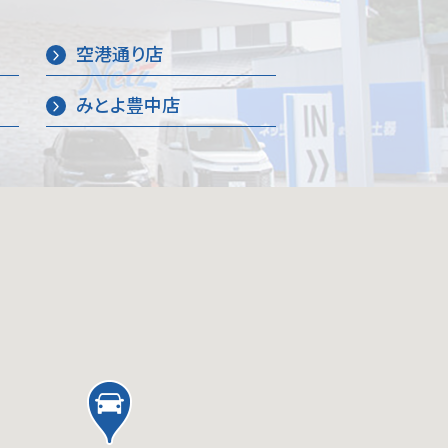
空港通り店
みとよ豊中店