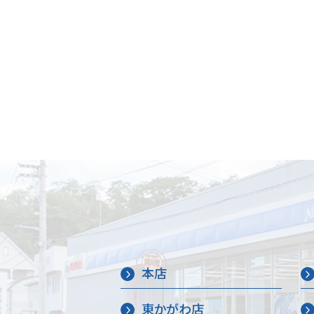
本店
東かがわ店