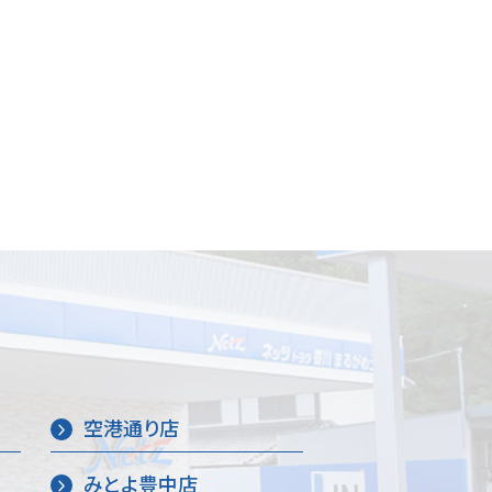
空港通り店
みとよ豊中店