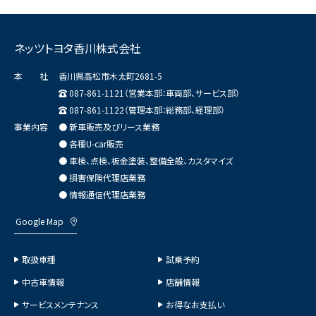
ネッツトヨタ香川株式会社
本 社
香川県高松市木太町2681-5
087-861-1121（営業本部：車両部、サービス部）
087-861-1122（管理本部：総務部、経理部）
事業内容
● 新車販売及びリース業務
● 各種U-car販売
● 車検、点検、板金塗装、整備全般、カスタマイズ
● 損害保険代理店業務
● 情報通信代理店業務
Google Map
取扱車種
試乗予約
中古車情報
店舗情報
サービスメンテナンス
お得なお支払い