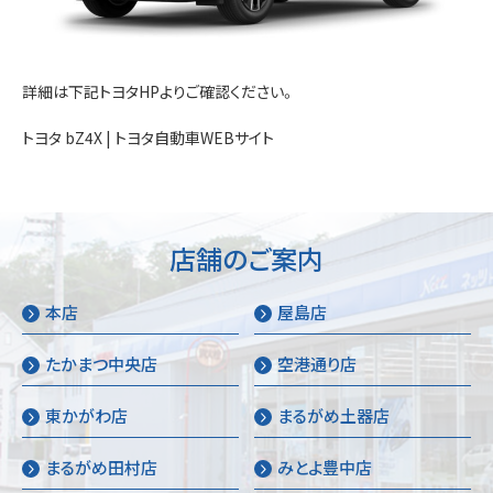
お問い合わせ
詳細は下記トヨタHPよりご確認ください。
トヨタ bZ4X | トヨタ自動車WEBサイト
店舗のご案内
本店
屋島店
たかまつ中央店
空港通り店
東かがわ店
まるがめ土器店
まるがめ田村店
みとよ豊中店