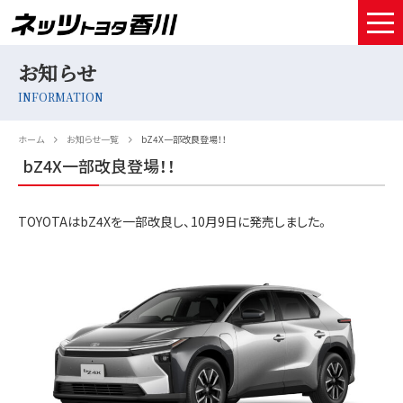
お知らせ
HOME
INFORMATION
取扱車種
ホーム
お知らせ一覧
bZ4X一部改良登場！！
試乗予約
bZ4X一部改良登場！！
中古車情報
TOYOTAはbZ4Xを一部改良し、10月9日に発売しました。
店舗情報
サービスメンテナンス
お得なお支払い
採用情報