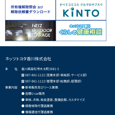
ネッツトヨタ香川株式会社
本 社
香川県高松市木太町2681-5
087-861-1121（営業本部：車両部、サービス部）
087-861-1122（管理本部：総務部、経理部）
事業内容
● 新車販売及びリース業務
● 各種U-car販売
● 車検、点検、板金塗装、整備全般、カスタマイズ
● 損害保険代理店業務
● 情報通信代理店業務