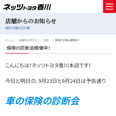
店舗からのお知らせ
HOME
INFORMATION
取扱車種
ホーム
店舗別お知らせ
本店
保険の診断会開催中！
試乗予約
保険の診断会開催中！
中古車情報
こんにちは！ネッツトヨタ香川本店です！
店舗情報
今日と明日の、9月23日と9月24日は予告通り
サービスメンテナンス
お得なお支払い
車の保険の診断会
採用情報