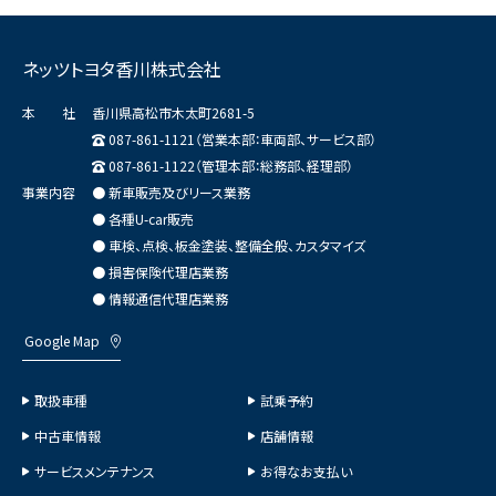
ネッツトヨタ香川株式会社
本 社
香川県高松市木太町2681-5
087-861-1121（営業本部：車両部、サービス部）
087-861-1122（管理本部：総務部、経理部）
事業内容
● 新車販売及びリース業務
● 各種U-car販売
● 車検、点検、板金塗装、整備全般、カスタマイズ
● 損害保険代理店業務
● 情報通信代理店業務
Google Map
取扱車種
試乗予約
中古車情報
店舗情報
サービスメンテナンス
お得なお支払い